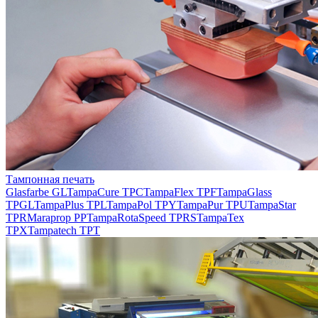
Тампонная печать
Glasfarbe GL
TampaCure TPC
TampaFlex TPF
TampaGlass
TPGL
TampaPlus TPL
TampaPol TPY
TampaPur TPU
TampaStar
TPR
Maraprop PP
TampaRotaSpeed TPRS
TampaTex
TPX
Tampatech TPT