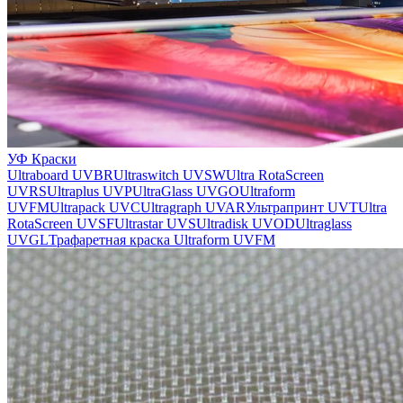
УФ Краски
Ultraboard UVBR
Ultraswitch UVSW
Ultra RotaScreen
UVRS
Ultraplus UVP
UltraGlass UVGO
Ultraform
UVFM
Ultrapack UVC
Ultragraph UVAR
Ультрапринт UVT
Ultra
RotaScreen UVSF
Ultrastar UVS
Ultradisk UVOD
Ultraglass
UVGL
Трафаретная краска Ultraform UVFM