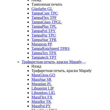
Тампонная печать
Glasfarbe GL
TampaCure TPC
TampaFlex TPF
TampaGlass TPGL
TampaPlus TPL
TampaPol TPY
TampaPur TPU
TampaStar TPR
Maraprop PP
TampaRotaSpeed TPRS
TampaTex TPX
Tampatech TPT
Трафаретная печать, краски Марабу
Назад
Трафаретная печать, краски Марабу
MaraGloss GO
MaraStar SR
Maraplan PL
Libraprint LIP
Libragloss LIG
MaraFlex FX
Maraflor TK
MaraPol PY