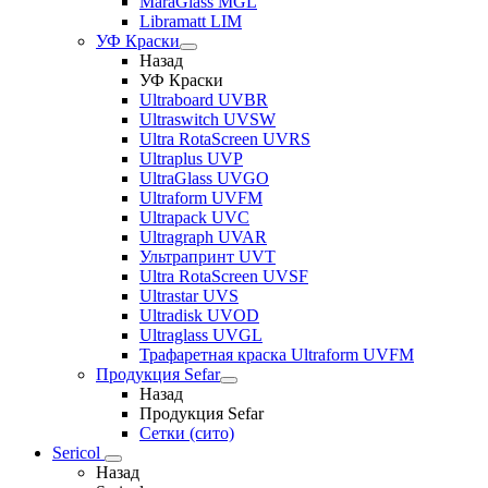
MaraGlass MGL
Libramatt LIM
УФ Краски
Назад
УФ Краски
Ultraboard UVBR
Ultraswitch UVSW
Ultra RotaScreen UVRS
Ultraplus UVP
UltraGlass UVGO
Ultraform UVFM
Ultrapack UVC
Ultragraph UVAR
Ультрапринт UVT
Ultra RotaScreen UVSF
Ultrastar UVS
Ultradisk UVOD
Ultraglass UVGL
Трафаретная краска Ultraform UVFM
Продукция Sefar
Назад
Продукция Sefar
Сетки (сито)
Sericol
Назад