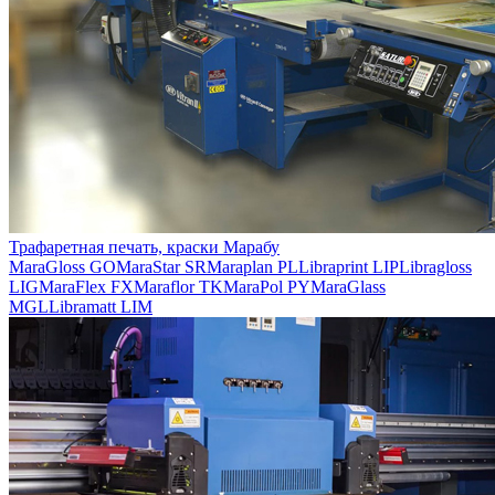
Трафаретная печать, краски Марабу
MaraGloss GO
MaraStar SR
Maraplan PL
Libraprint LIP
Libragloss
LIG
MaraFlex FX
Maraflor TK
MaraPol PY
MaraGlass
MGL
Libramatt LIM